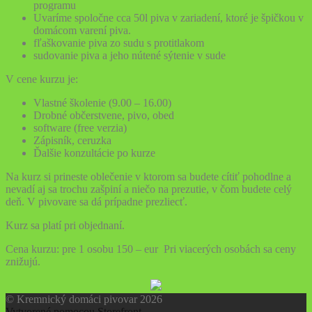
programu
Uvaríme spoločne cca 50l piva v zariadení, ktoré je špičkou v
domácom varení piva.
fľaškovanie piva zo sudu s protitlakom
sudovanie piva a jeho nútené sýtenie v sude
V cene kurzu je:
Vlastné školenie (9.00 – 16.00)
Drobné občerstvene, pivo, obed
software (free verzia)
Zápisník, ceruzka
Ďalšie konzultácie po kurze
Na kurz si prineste oblečenie v ktorom sa budete cítiť pohodlne a
nevadí aj sa trochu zašpiní a niečo na prezutie, v čom budete celý
deň. V pivovare sa dá prípadne prezliecť.
Kurz sa platí pri objednaní.
Cena kurzu: pre 1 osobu 150 – eur Pri viacerých osobách sa ceny
znižujú.
© Kremnický domáci pivovar 2026
Vytvorené pomocou Storefront
.