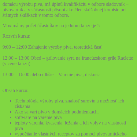
domácu výrobu piva, má úplnú kvalifikáciu v odbore sladovník –
pivovarník a v súčasnosti pôsobí ako člen skúšobnej komisie pri
štátnych skúškach v tomto odbore.
Maximálny počet účastníkov na jednom kurze je 5
Rozvrh kurzu:
9:00 – 12:00 Zahájenie výroby piva, teoretická časť
12:00 – 13:00 Obed – grilovanie syra na francúzskom grile Raclette
(v cene kurzu)
13:00 – 16:00 alebo dlhšie – Varenie piva, diskusia
Obsah kurzu:
Technológia výroby piva, znalosť surovín a možnosť ich
získania
Ako sa varí pivo v domácich podmienkach.
software na varenie piva
teploty varenia, kvasenia, ležania a ich vplyv na vlastnosti
piva
vypočítanie vlastných receptov za pomoci pivovarníckeho