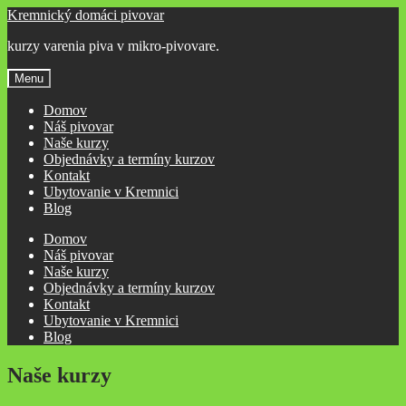
Preskočiť
Preskočiť
Kremnický domáci pivovar
na
na
kurzy varenia piva v mikro-pivovare.
navigáciu
obsah
Menu
Domov
Náš pivovar
Naše kurzy
Objednávky a termíny kurzov
Kontakt
Ubytovanie v Kremnici
Blog
Domov
Náš pivovar
Naše kurzy
Objednávky a termíny kurzov
Kontakt
Ubytovanie v Kremnici
Blog
Naše kurzy