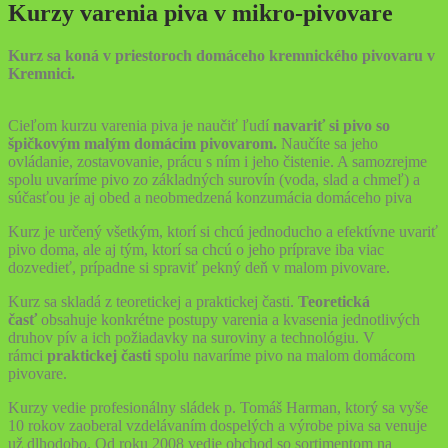
Kurzy varenia piva v mikro-pivovare
Kurz sa koná v priestoroch domáceho kremnického pivovaru v
Kremnici.
Cieľom kurzu varenia piva je naučiť ľudí
navariť si pivo so
špičkovým malým domácim pivovarom
.
Naučíte sa jeho
ovládanie, zostavovanie, prácu s ním i jeho čistenie. A samozrejme
spolu uvaríme pivo zo základných surovín (voda, slad a chmeľ) a
súčasťou je aj obed a neobmedzená konzumácia domáceho piva
Kurz je určený všetkým, ktorí si chcú jednoducho a efektívne uvariť
pivo doma, ale aj tým, ktorí sa chcú o jeho príprave iba viac
dozvedieť, prípadne si spraviť pekný deň v malom pivovare.
Kurz sa skladá z teoretickej a praktickej časti.
Teoretická
časť
obsahuje konkrétne postupy varenia a kvasenia jednotlivých
druhov pív a ich požiadavky na suroviny a technológiu. V
rámci
praktickej časti
spolu navaríme pivo na malom domácom
pivovare.
Kurzy vedie profesionálny sládek p. Tomáš Harman, ktorý sa vyše
10 rokov zaoberal vzdelávaním dospelých a výrobe piva sa venuje
už dlhodobo. Od roku 2008 vedie obchod so sortimentom na